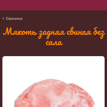
Свинина
Мякоть задняя свиная без
сала