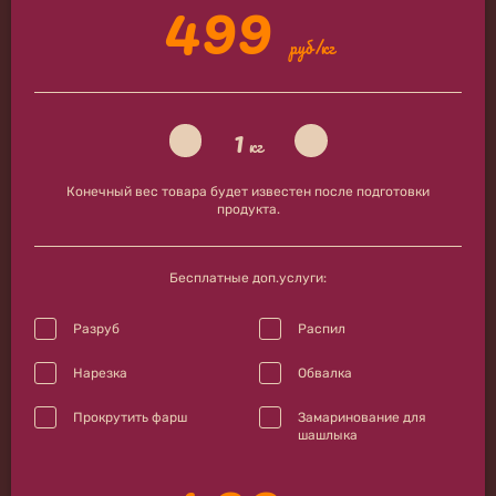
499
руб/кг
1
кг
Конечный вес товара будет известен после подготовки
продукта.
Бесплатные доп.услуги:
Разруб
Распил
Нарезка
Обвалка
Прокрутить фарш
Замаринование для
шашлыка