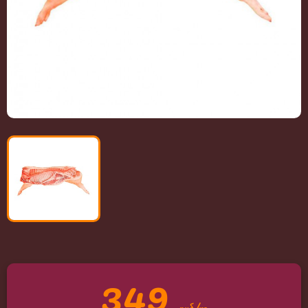
349
руб/кг