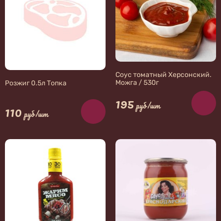
Соус томатный Херсонский.
Можга / 530г
Розжиг 0.5л Топка
195
руб/шт
110
руб/шт