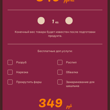
1
кг
Конечный вес товара будет известен после подготовки
продукта.
Бесплатные доп.услуги:
Разруб
Распил
Нарезка
Обвалка
Прокрутить фарш
Замаринование для
шашлыка
349
руб