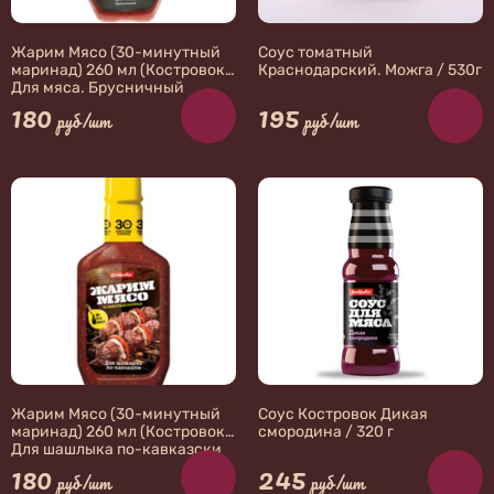
Жарим Мясо (30-минутный
Соус томатный
маринад) 260 мл (Костровок)
Краснодарский. Можга / 530г
Для мяса. Брусничный
180
195
руб/шт
руб/шт
Жарим Мясо (30-минутный
Соус Костровок Дикая
маринад) 260 мл (Костровок)
смородина / 320 г
Для шашлыка по-кавказски
180
245
руб/шт
руб/шт