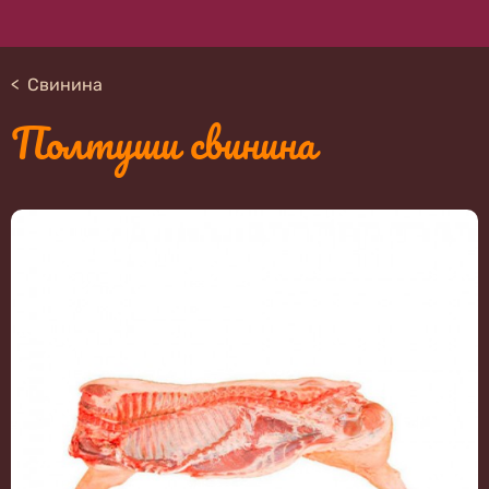
Свинина
Полтуши свинина