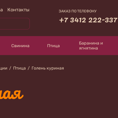
за
Контакты
ЗАКАЗ ПО ТЕЛЕФОНУ
+7 3412 222-337
Баранина и
Свинина
Птица
ягнятина
кции
Птица
Голень куриная
ная