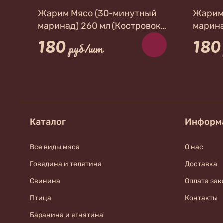
Жарим Мясо (30-минутный
Жарим
маринад) 260 мл (Костровок)
марина
180
180
Универсальный
Для ша
руб/шт
Каталог
Информ
Все виды мяса
О нас
Говядина и телятина
Доставка
Свинина
Оплата зак
Птица
Контакты
Баранина и ягнятина