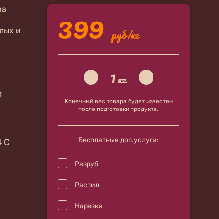
399
ма
лых и
руб/кг
1
кг
л
Конечный вес товара будет известен
после подготовки продукта.
Бесплатные доп.услуги:
4 С
Разруб
Распил
Нарезка