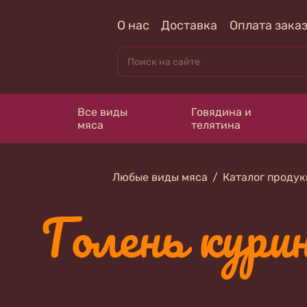
О нас
Доставка
Оплата зака
Все виды
Говядина и
мяса
телятина
Любые виды мяса
Каталог проду
Голень кури