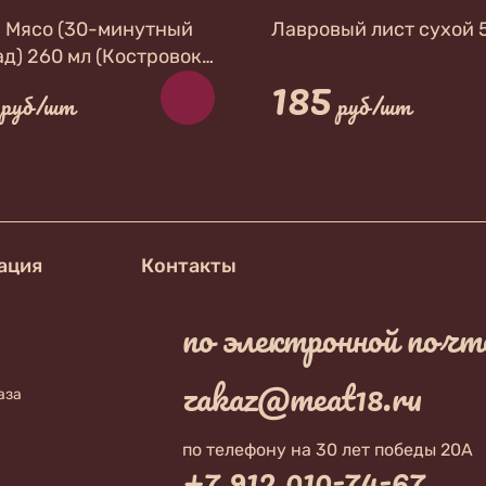
 Мясо (30-минутный
Лавровый лист сухой 
д) 260 мл (Костровок)
185
шлыка по-кавказски
руб/шт
руб/шт
ация
Контакты
по электронной почт
zakaz@meat18.ru
аза
по телефону на 30 лет победы 20А
+7 912 010-74-67