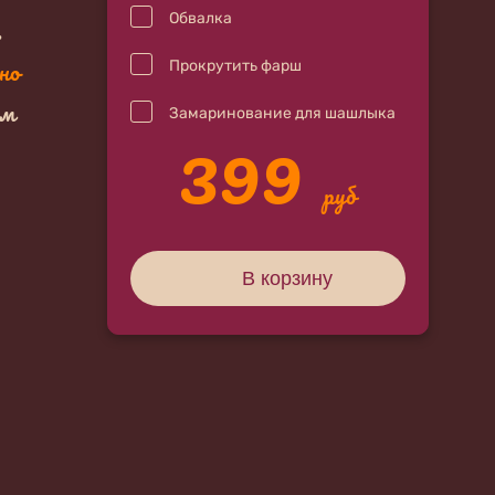
Обвалка
.
но
Прокрутить фарш
ам
Замаринование для шашлыка
399
руб
В корзину