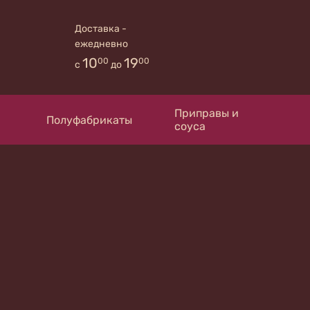
Доставка -
ежедневно
10
19
00
00
с
до
Приправы и
Полуфабрикаты
соуса