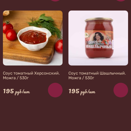
Соус томатный Херсонский.
Соус томатный Шашлычный.
Можга / 530г
Можга / 530г
195
195
руб/шт
руб/шт