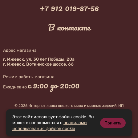
+7 912 019-87-56
В контакте
Адрес магазина
г. Ижевск, ул. 30 лет Победы, 20а
г. Ижевск, Воткинское шоссе, 66
Режим работы магазина
с 9:00 до 20:00
Ежедневно
© 2026 Интернет лавка свежего мяса и мясных изделий. ИП
Терехова Е.В, ОГРНИП 318183200051785. Все права защищены
Этот сайт использует файлы cookie. Вы
Разработка сайта - Светлая голова
Политика безопасности
можете ознакомиться с
правилами
Принять
Политика в использовании cookies
использования файлов cookie