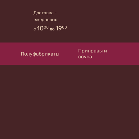
Доставка -
ежедневно
10
19
00
00
с
до
Приправы и
Полуфабрикаты
соуса