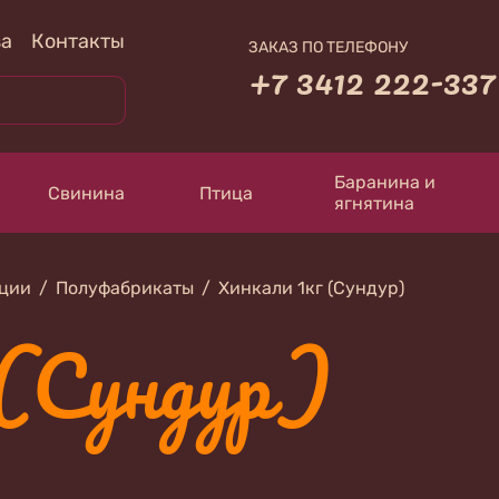
за
Контакты
ЗАКАЗ ПО ТЕЛЕФОНУ
+7 3412 222-337
Баранина и
Свинина
Птица
ягнятина
кции
Полуфабрикаты
Хинкали 1кг (Сундур)
 (Сундур)