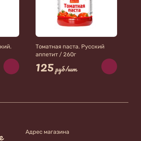
кий.
Томатная паста. Русский
аппетит / 260г
125
руб/шт
е
Адрес магазина