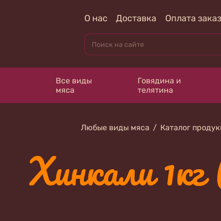
О нас
Доставка
Оплата зака
Все виды
Говядина и
мяса
телятина
Любые виды мяса
Каталог проду
Хинкали 1кг