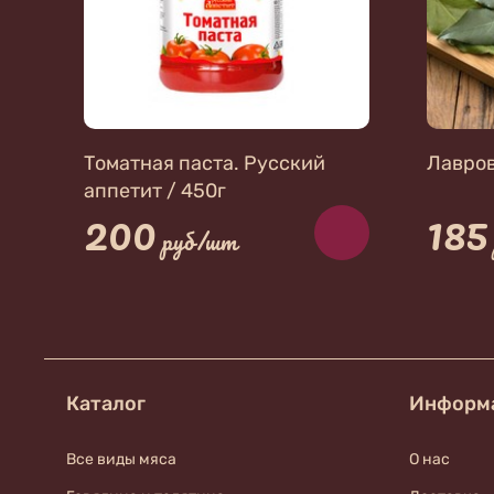
Томатная паста. Русский
Лавров
аппетит / 450г
200
185
руб/шт
Каталог
Информ
Все виды мяса
О нас