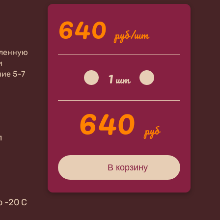
640
руб/шт
оленную
и
1
ние 5-7
шт
640
руб
л
В корзину
о -20 С