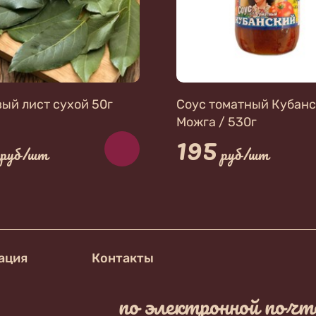
ый лист сухой 50г
Соус томатный Кубанс
Можга / 530г
195
руб/шт
руб/шт
ация
Контакты
по электронной почт