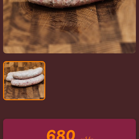
680
руб/кг