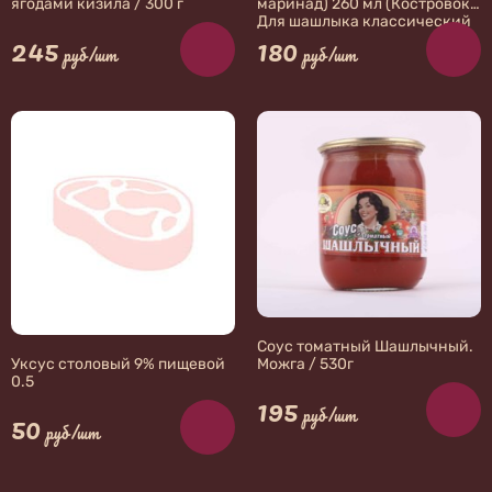
ягодами кизила / 300 г
маринад) 260 мл (Костровок)
Для шашлыка классический
245
180
руб/шт
руб/шт
Соус томатный Шашлычный.
Можга / 530г
Уксус столовый 9% пищевой
0.5
195
руб/шт
50
руб/шт