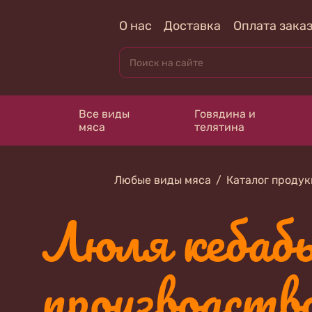
О нас
Доставка
Оплата зака
Все виды
Говядина и
мяса
телятина
Любые виды мяса
Каталог проду
Люля кебабы
производств