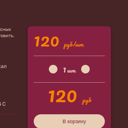
120
есных
товить.
руб/шт
1
кал
шт
120
руб
4 С
В корзину