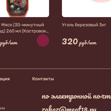
 Мясо (30-минутный
Уголь березовый 3кг
д) 260 мл (Костровок)
320
са. Брусничный
руб/шт
руб/шт
ация
Контакты
по электронной почт
zakaz@meat18.ru
аза