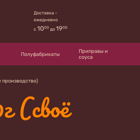
Доставка -
ежедневно
10
19
00
00
с
до
Приправы и
Полуфабрикаты
соуса
ё производство)
г (своё