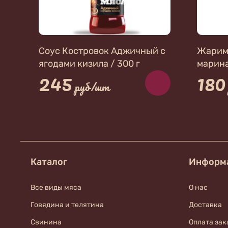
Соус Костровок Аджичный с
Жарим
ягодами кизила / 300 г
марина
245
180
Для мя
руб/шт
Каталог
Информ
Все виды мяса
О нас
Говядина и телятина
Доставка
Свинина
Оплата зак