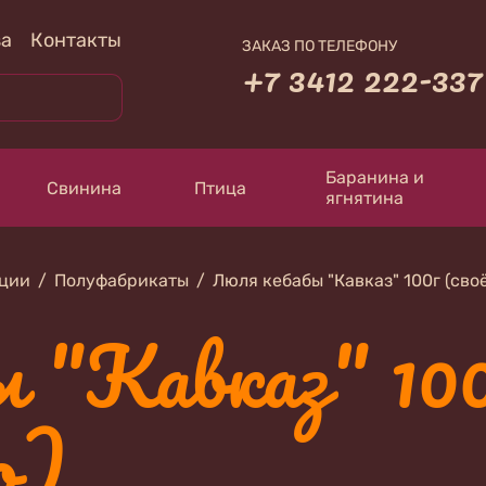
за
Контакты
ЗАКАЗ ПО ТЕЛЕФОНУ
+7 3412 222-337
Баранина и
Свинина
Птица
ягнятина
кции
Полуфабрикаты
Люля кебабы "Кавказ" 100г (сво
 "Кавказ" 100
о)