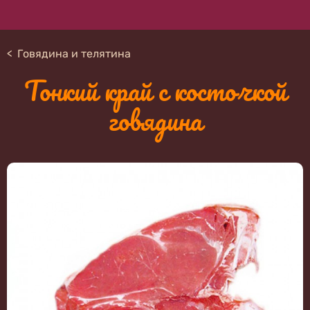
Говядина и телятина
Тонкий край с косточкой
говядина