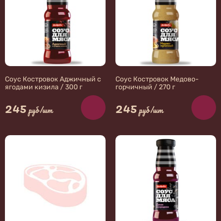
Соус Костровок Аджичный с
Соус Костровок Медово-
ягодами кизила / 300 г
горчичный / 270 г
245
245
руб/шт
руб/шт