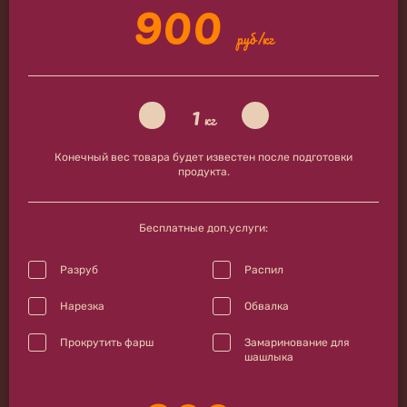
900
руб/кг
1
кг
Конечный вес товара будет известен после подготовки
продукта.
Бесплатные доп.услуги:
Разруб
Распил
Нарезка
Обвалка
Прокрутить фарш
Замаринование для
шашлыка