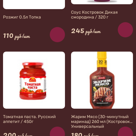
Соус Костровок Дикая
смородина / 320 г
Розжиг 0.5л Топка
245
руб/шт
110
руб/шт
Томатная паста. Русский
Жарим Мясо (30-минутный
аппетит / 450г
маринад) 260 мл (Костровок)
Универсальный
200
180
руб/шт
руб/шт