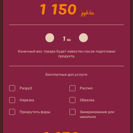
1 150
руб/кг
1
кг
Конечный вес товара будет известен после подготовки
продукта.
Бесплатные доп.услуги:
Разруб
Распил
Нарезка
Обвалка
Прокрутить фарш
Замаринование для
шашлыка