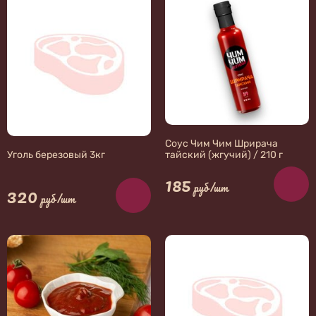
Соус Чим Чим Шрирача
тайский (жгучий) / 210 г
Уголь березовый 3кг
185
руб/шт
320
руб/шт