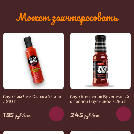
Может заинтересовать
Соус Чим Чим Сладкий Чили
Соус Костровок Брусничный
/ 210 г
с лесной брусникой / 285 г
185
245
руб/шт
руб/шт