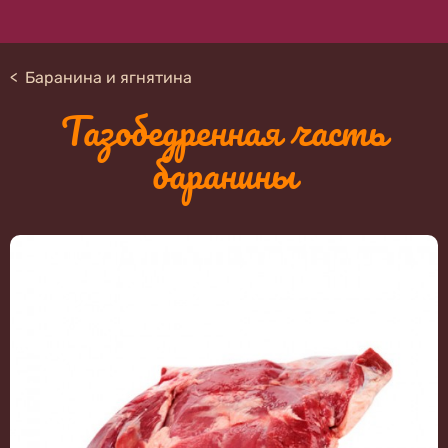
Баранина и ягнятина
Тазобедренная часть
баранины