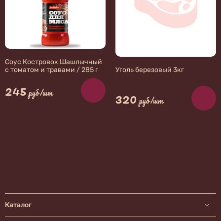
Соус Костровок Шашлычный
с томатом и травами / 285 г
Уголь березовый 3кг
245
руб/шт
320
руб/шт
Каталог