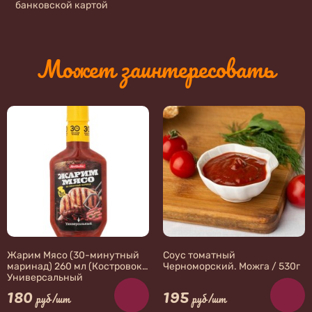
банковской картой
Может заинтересовать
Жарим Мясо (30-минутный
Соус томатный
маринад) 260 мл (Костровок)
Черноморский. Можга / 530г
Универсальный
180
195
руб/шт
руб/шт