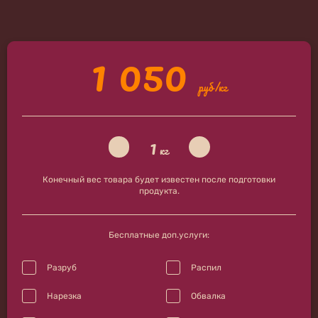
1 050
руб/кг
1
кг
Конечный вес товара будет известен после подготовки
продукта.
Бесплатные доп.услуги:
Разруб
Распил
Нарезка
Обвалка