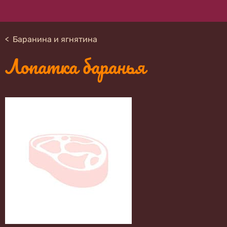
Баранина и ягнятина
Лопатка баранья