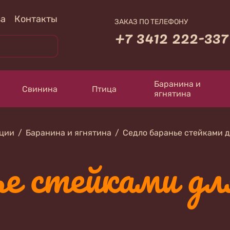
за
Контакты
ЗАКАЗ ПО ТЕЛЕФОНУ
+7 3412 222-337
Баранина и
Свинина
Птица
ягнятина
кции
Баранина и ягнятина
Седло баранье стейками д
ье стейками дл