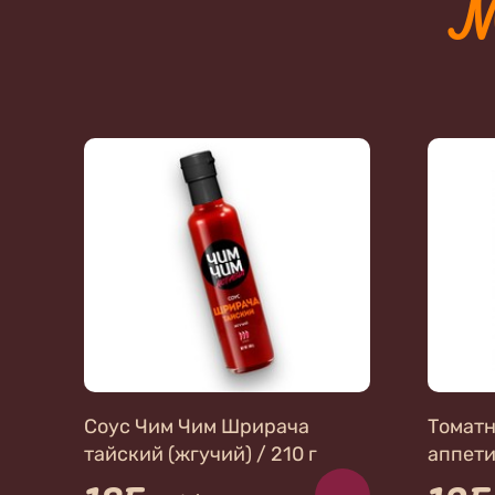
М
Соус Чим Чим Шрирача
Томатн
тайский (жгучий) / 210 г
аппети