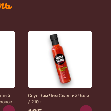
ть
тный
Соус Чим Чим Сладкий Чили
ровок)
/ 210 г