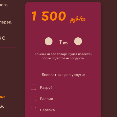
1 500
ного
руб/кг
перек.
1
4 С
кг
Конечный вес товара будет известен
после подготовки продукта.
Бесплатные доп.услуги:
.
Разруб
но
Распил
ам
Нарезка