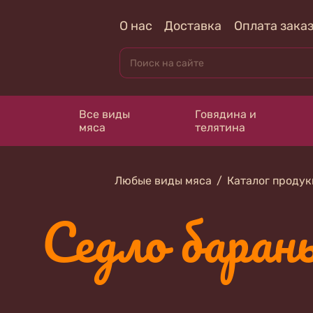
О нас
Доставка
Оплата зака
Все виды
Говядина и
мяса
телятина
Любые виды мяса
Каталог проду
Седло баран