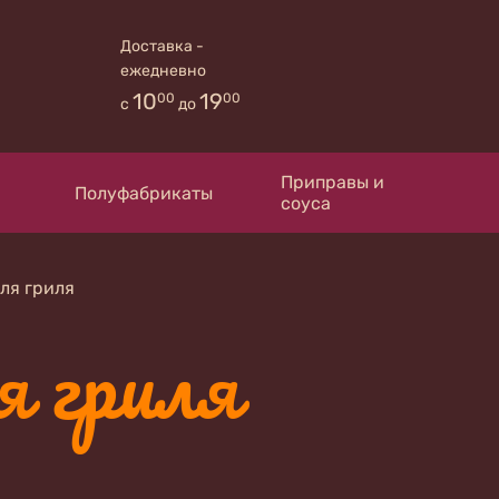
Доставка -
ежедневно
10
19
00
00
с
до
Приправы и
Полуфабрикаты
соуса
ля гриля
я гриля